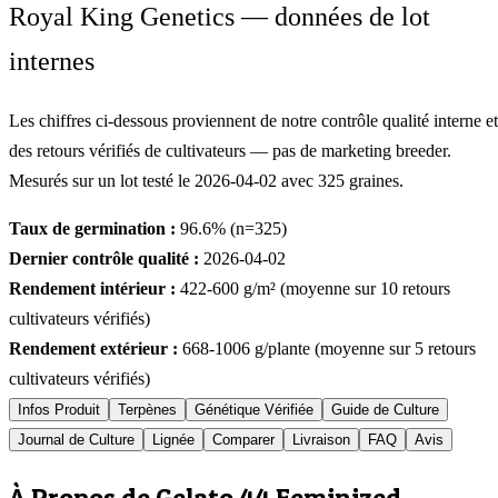
Royal King Genetics — données de lot
internes
Les chiffres ci-dessous proviennent de notre contrôle qualité interne et
des retours vérifiés de cultivateurs — pas de marketing breeder.
Mesurés sur un lot testé le
2026-04-02
avec
325
graines.
Taux de germination :
96.6
% (n=
325
)
Dernier contrôle qualité :
2026-04-02
Rendement intérieur :
422-600
g/m² (moyenne sur
10
retours
cultivateurs vérifiés)
Rendement extérieur :
668-1006
g/plante (moyenne sur
5
retours
cultivateurs vérifiés)
Infos Produit
Terpènes
Génétique Vérifiée
Guide de Culture
Journal de Culture
Lignée
Comparer
Livraison
FAQ
Avis
À Propos de Gelato 44 Feminized