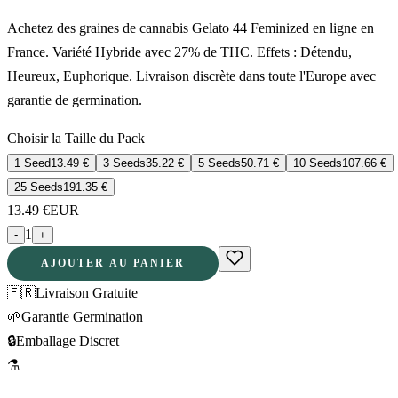
Achetez des graines de cannabis Gelato 44 Feminized en ligne en
France. Variété Hybride avec 27% de THC. Effets : Détendu,
Heureux, Euphorique. Livraison discrète dans toute l'Europe avec
garantie de germination.
Choisir la Taille du Pack
1 Seed
13.49
€
3 Seeds
35.22
€
5 Seeds
50.71
€
10 Seeds
107.66
€
25 Seeds
191.35
€
13.49
€
EUR
1
-
+
AJOUTER AU PANIER
🇫🇷
Livraison Gratuite
🌱
Garantie Germination
🔒
Emballage Discret
⚗