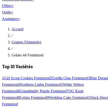
Offres
+
Outils
+
Assistance
+
Accueil
/
Graines Féminisées
/
Gelato 44 Feminized
Top 10 Variétés
1
Girl Scout Cookies Feminized
2
Gorilla Glue Feminized
3
Blue Drea
Feminized
4
Northern Lights Feminized
5
White Widow
Feminized
6
Granddaddy Purple Feminized
7
OG Kush
Feminized
8
Gelato Feminized
9
Wedding Cake Feminized
10
Jack Here
Feminized