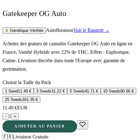
Gatekeeper OG Auto
Autofloraison
Voir le Rapport →
♛
Génétique Vérifiée
Achetez des graines de cannabis Gatekeeper OG Auto en ligne en
France. Variété Hybride avec 22% de THC. Effets : Euphorique,
Calme. Livraison discrète dans toute l'Europe avec garantie de
germination.
Choisir la Taille du Pack
1 Seed
11.49
€
3 Seeds
31.22
€
5 Seeds
41.71
€
10 Seeds
90.66
€
25 Seeds
161.35
€
11.49
€
EUR
1
-
+
AJOUTER AU PANIER
🇫🇷
Livraison Gratuite