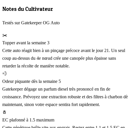
Notes du Cultivateur
Testés sur Gatekeeper OG Auto
✂️
Topper avant la semaine 3
Cette auto réagit bien à un pinçage précoce avant le jour 21. Un seul
coup au-dessus du 4e nœud crée une canopée plus épaisse sans
retarder la récolte de manière notable.
💨
Odeur piquante dès la semaine 5
Gatekeeper dégage un parfum diesel très prononcé en fin de
croissance. Prévoyez une extraction robuste et des filtres à charbon dè
maintenant, sinon votre espace sentira fort rapidement.
🧂
EC plafonné à 1.5 maximum
Cette génétique brûle vite aux engrais. Restez entre 1.1 et 1.5 EC en