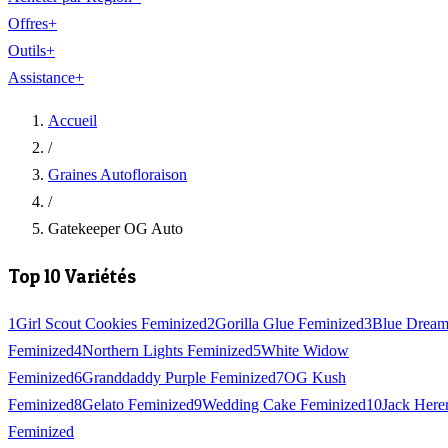
Offres
+
Outils
+
Assistance
+
Accueil
/
Graines Autofloraison
/
Gatekeeper OG Auto
Top 10 Variétés
1
Girl Scout Cookies Feminized
2
Gorilla Glue Feminized
3
Blue Drea
Feminized
4
Northern Lights Feminized
5
White Widow
Feminized
6
Granddaddy Purple Feminized
7
OG Kush
Feminized
8
Gelato Feminized
9
Wedding Cake Feminized
10
Jack Here
Feminized