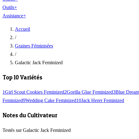
Outils
+
Assistance
+
Accueil
/
Graines Féminisées
/
Galactic Jack Feminized
Top 10 Variétés
1
Girl Scout Cookies Feminized
2
Gorilla Glue Feminized
3
Blue Dream
Feminized
9
Wedding Cake Feminized
10
Jack Herer Feminized
Notes du Cultivateur
Testés sur Galactic Jack Feminized