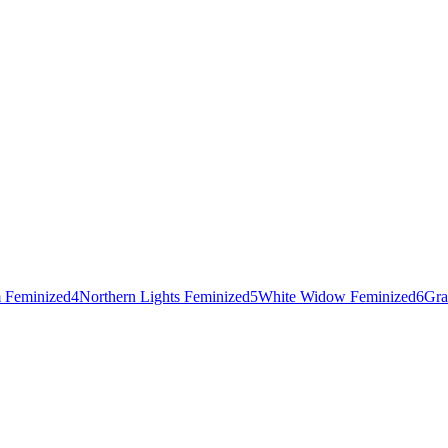
 Feminized
4
Northern Lights Feminized
5
White Widow Feminized
6
Gra