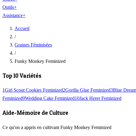
Outils
+
Assistance
+
Accueil
/
Graines Féminisées
/
Funky Monkey Feminized
Top 10 Variétés
1
Girl Scout Cookies Feminized
2
Gorilla Glue Feminized
3
Blue Dream
Feminized
9
Wedding Cake Feminized
10
Jack Herer Feminized
Aide-Mémoire de Culture
Ce qu'on a appris en cultivant Funky Monkey Feminized