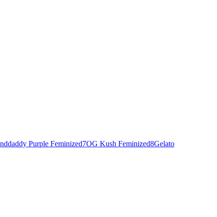
nddaddy Purple Feminized
7
OG Kush Feminized
8
Gelato