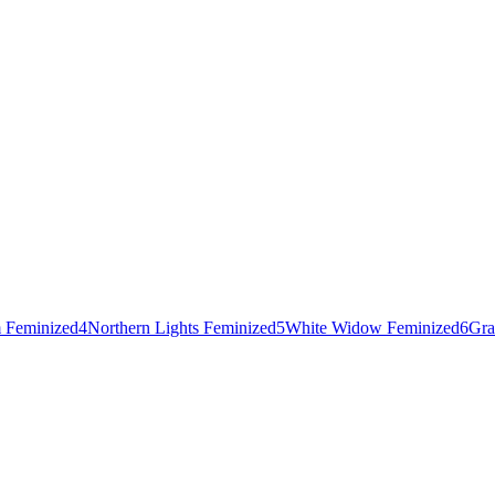
 Feminized
4
Northern Lights Feminized
5
White Widow Feminized
6
Gra