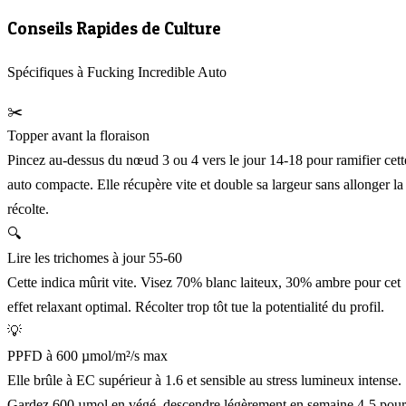
Conseils Rapides de Culture
Spécifiques à Fucking Incredible Auto
✂️
Topper avant la floraison
Pincez au-dessus du nœud 3 ou 4 vers le jour 14-18 pour ramifier cett
auto compacte. Elle récupère vite et double sa largeur sans allonger la
récolte.
🔍
Lire les trichomes à jour 55-60
Cette indica mûrit vite. Visez 70% blanc laiteux, 30% ambre pour cet
effet relaxant optimal. Récolter trop tôt tue la potentialité du profil.
💡
PPFD à 600 µmol/m²/s max
Elle brûle à EC supérieur à 1.6 et sensible au stress lumineux intense.
Gardez 600 µmol en végé, descendre légèrement en semaine 4-5 pour