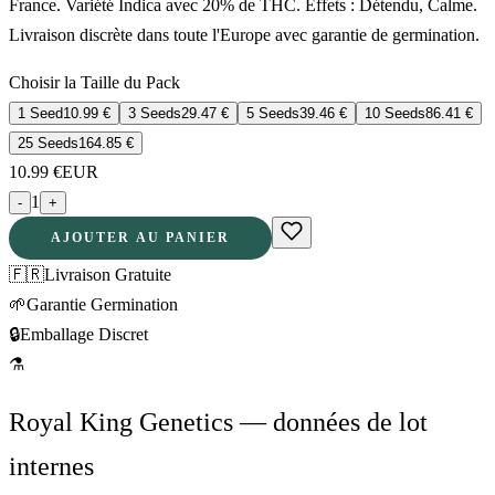
France. Variété Indica avec 20% de THC. Effets : Détendu, Calme.
Livraison discrète dans toute l'Europe avec garantie de germination.
Choisir la Taille du Pack
1 Seed
10.99
€
3 Seeds
29.47
€
5 Seeds
39.46
€
10 Seeds
86.41
€
25 Seeds
164.85
€
10.99
€
EUR
1
-
+
AJOUTER AU PANIER
🇫🇷
Livraison Gratuite
🌱
Garantie Germination
🔒
Emballage Discret
⚗
Royal King Genetics — données de lot
internes