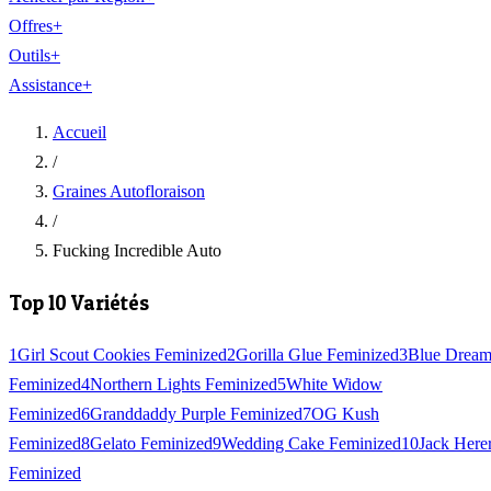
Offres
+
Outils
+
Assistance
+
Accueil
/
Graines Autofloraison
/
Fucking Incredible Auto
Top 10 Variétés
1
Girl Scout Cookies Feminized
2
Gorilla Glue Feminized
3
Blue Drea
Feminized
4
Northern Lights Feminized
5
White Widow
Feminized
6
Granddaddy Purple Feminized
7
OG Kush
Feminized
8
Gelato Feminized
9
Wedding Cake Feminized
10
Jack Here
Feminized