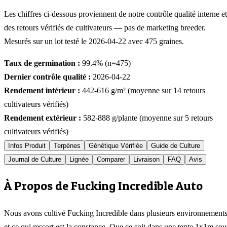
Les chiffres ci-dessous proviennent de notre contrôle qualité interne et
des retours vérifiés de cultivateurs — pas de marketing breeder.
Mesurés sur un lot testé le
2026-04-22
avec
475
graines.
Taux de germination :
99.4
% (n=
475
)
Dernier contrôle qualité :
2026-04-22
Rendement intérieur :
442-616
g/m² (moyenne sur
14
retours
cultivateurs vérifiés)
Rendement extérieur :
582-888
g/plante (moyenne sur
5
retours
cultivateurs vérifiés)
Infos Produit
Terpènes
Génétique Vérifiée
Guide de Culture
Journal de Culture
Lignée
Comparer
Livraison
FAQ
Avis
À Propos de Fucking Incredible Auto
Nous avons cultivé Fucking Incredible dans plusieurs environnements
et ce qui ressort est la constance. Que ce soit dans une tente 1x1m sou