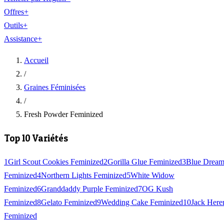
Offres
+
Outils
+
Assistance
+
Accueil
/
Graines Féminisées
/
Fresh Powder Feminized
Top 10 Variétés
1
Girl Scout Cookies Feminized
2
Gorilla Glue Feminized
3
Blue Drea
Feminized
4
Northern Lights Feminized
5
White Widow
Feminized
6
Granddaddy Purple Feminized
7
OG Kush
Feminized
8
Gelato Feminized
9
Wedding Cake Feminized
10
Jack Here
Feminized