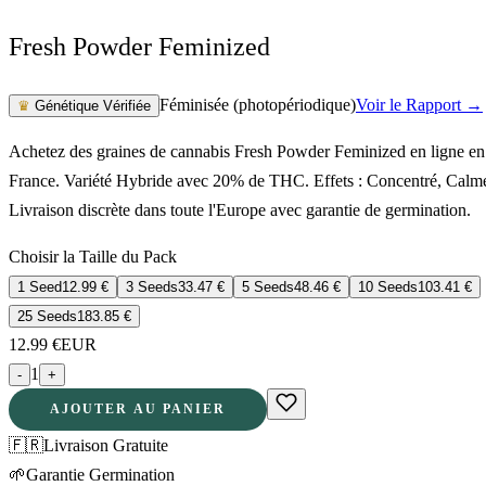
Fresh Powder Feminized
Féminisée (photopériodique)
Voir le Rapport →
♛
Génétique Vérifiée
Achetez des graines de cannabis Fresh Powder Feminized en ligne en
France. Variété Hybride avec 20% de THC. Effets : Concentré, Calm
Livraison discrète dans toute l'Europe avec garantie de germination.
Choisir la Taille du Pack
1 Seed
12.99
€
3 Seeds
33.47
€
5 Seeds
48.46
€
10 Seeds
103.41
€
25 Seeds
183.85
€
12.99
€
EUR
1
-
+
AJOUTER AU PANIER
🇫🇷
Livraison Gratuite
🌱
Garantie Germination