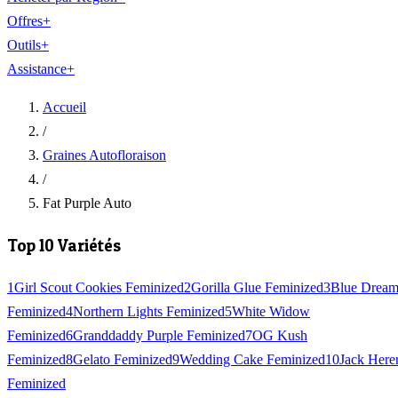
Offres
+
Outils
+
Assistance
+
Accueil
/
Graines Autofloraison
/
Fat Purple Auto
Top 10 Variétés
1
Girl Scout Cookies Feminized
2
Gorilla Glue Feminized
3
Blue Drea
Feminized
4
Northern Lights Feminized
5
White Widow
Feminized
6
Granddaddy Purple Feminized
7
OG Kush
Feminized
8
Gelato Feminized
9
Wedding Cake Feminized
10
Jack Here
Feminized