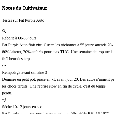
Notes du Cultivateur
Testés sur Fat Purple Auto
🔍
Récolte à 60-65 jours
Fat Purple Auto finit vite. Guette les trichomes à 55 jours: attends 70-
80% laiteux, 20% ambrés pour max THC. Une semaine de trop tue la
fraîcheur des terps.
🌱
Rempotage avant semaine 3
Démarre en petit pot, passe en 7L avant jour 20. Les autos n'aiment p
les chocs tardifs. Une reprise slow en fin de cycle, c'est du temps
perdu.
💨
Sèche 10-12 jours en sec
Fat Purple gagne ses purples en cure lente. Vise 60% RH, 16-18°C