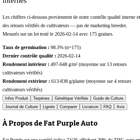
internes
Les chiffres ci-dessous proviennent de notre contrôle qualité interne et
des retours vérifiés de cultivateurs — pas de marketing breeder.
Mesurés sur un lot testé le
2026-02-14
avec
175
graines.
Taux de germination :
98.3
% (n=
175
)
Dernier contrôle qualité :
2026-02-14
Rendement intérieur :
497-648
g/m² (moyenne sur
13
retours
cultivateurs vérifiés)
Rendement extérieur :
613-838
g/plante (moyenne sur
4
retours
cultivateurs vérifiés)
Infos Produit
Terpènes
Génétique Vérifiée
Guide de Culture
Journal de Culture
Lignée
Comparer
Livraison
FAQ
Avis
À Propos de Fat Purple Auto
Fat Purple est une variété indica 74/26 affichant 20% de THC avec u