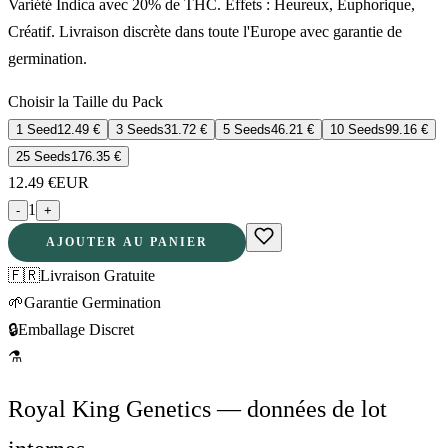
Variété Indica avec 20% de THC. Effets : Heureux, Euphorique,
Créatif. Livraison discrète dans toute l'Europe avec garantie de
germination.
Choisir la Taille du Pack
1 Seed
12.49
€
3 Seeds
31.72
€
5 Seeds
46.21
€
10 Seeds
99.16
€
25 Seeds
176.35
€
12.49
€
EUR
1
-
+
AJOUTER AU PANIER
🇫🇷
Livraison Gratuite
🌱
Garantie Germination
🔒
Emballage Discret
⚗
Royal King Genetics — données de lot