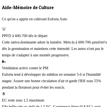
Aide-Mémoire de Culture
Ce qu'on a appris en cultivant Euforia Auto
💡
PPFD à 600-700 dès le départ
Cette sativa-dominante adore la lumière. Mets-la à 600-700 µmol/m²/s
dès la germination et maintiens cette intensité. Les autos n'ont pas le
temps de s'adapter à une montée progressive.
🌬️
Ventilation active contre le PM
Euforia tend à développer du mildiou en semaine 5-6 si l'humidité
stagne. Assure une bonne circulation d'air et garde l'RH sous 55%
pendant la floraison pour éviter les soucis.
🧂
EC reste sous 1,5 maximum
Elle brûle vite au-delà de 1,5 EC. Commence léger (0,8 EC), puis