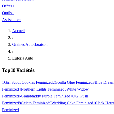
Offres
+
Outils
+
Assistance
+
Accueil
/
Graines Autofloraison
/
Euforia Auto
Top 10 Variétés
1
Girl Scout Cookies Feminized
2
Gorilla Glue Feminized
3
Blue Drea
Feminized
4
Northern Lights Feminized
5
White Widow
Feminized
6
Granddaddy Purple Feminized
7
OG Kush
Feminized
8
Gelato Feminized
9
Wedding Cake Feminized
10
Jack Here
Feminized