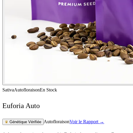
Sativa
Autofloraison
En Stock
Euforia Auto
Autofloraison
Voir le Rapport →
♛
Génétique Vérifiée