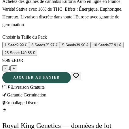
Achetez des graines de cannabis Euforia Auto en ligne en France.
Variété Sativa avec 16% de THC. Effets : Énergique, Euphorique,
Heureux. Livraison discrète dans toute l'Europe avec garantie de
germination.
Choisir la Taille du Pack
1 Seed
9.99
€
3 Seeds
25.97
€
5 Seeds
39.96
€
10 Seeds
77.91
€
25 Seeds
149.85
€
9.99
€
EUR
1
-
+
AJOUTER AU PANIER
🇫🇷
Livraison Gratuite
🌱
Garantie Germination
🔒
Emballage Discret
⚗
Royal King Genetics — données de lot