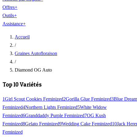
Offres
+
Outils
+
Assistance
+
Accueil
/
Graines Autofloraison
/
Diamond OG Auto
Top 10 Variétés
1
Girl Scout Cookies Feminized
2
Gorilla Glue Feminized
3
Blue Drea
Feminized
4
Northern Lights Feminized
5
White Widow
Feminized
6
Granddaddy Purple Feminized
7
OG Kush
Feminized
8
Gelato Feminized
9
Wedding Cake Feminized
10
Jack Here
Feminized