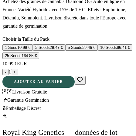
Achetez des graines de cannabis Diamond OG Auto en ligne en
France. Variété Hybride avec 15% de THC. Effets : Euphorique,
Détendu, Somnolent. Livraison discrète dans toute l'Europe avec
garantie de germination.
Choisir la Taille du Pack
1 Seed
10.99
€
3 Seeds
29.47
€
5 Seeds
39.46
€
10 Seeds
86.41
€
25 Seeds
164.85
€
10.99
€
EUR
1
-
+
AJOUTER AU PANIER
🇫🇷
Livraison Gratuite
🌱
Garantie Germination
🔒
Emballage Discret
⚗
Royal King Genetics — données de lot