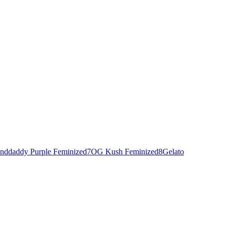
nddaddy Purple Feminized
7
OG Kush Feminized
8
Gelato