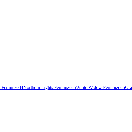
 Feminized
4
Northern Lights Feminized
5
White Widow Feminized
6
Gra