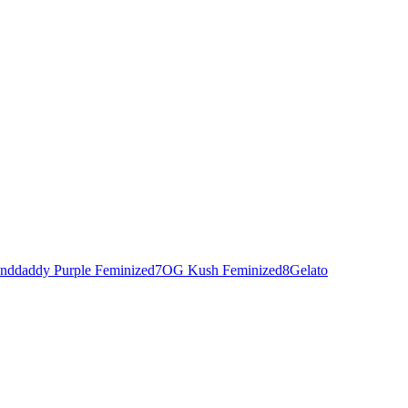
nddaddy Purple Feminized
7
OG Kush Feminized
8
Gelato