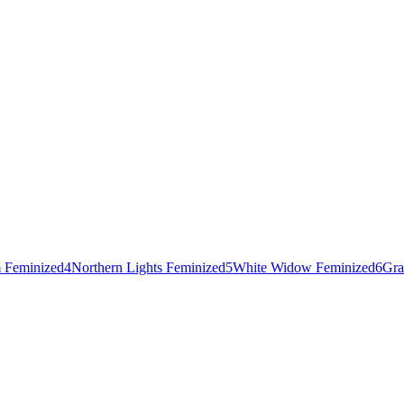
 Feminized
4
Northern Lights Feminized
5
White Widow Feminized
6
Gra