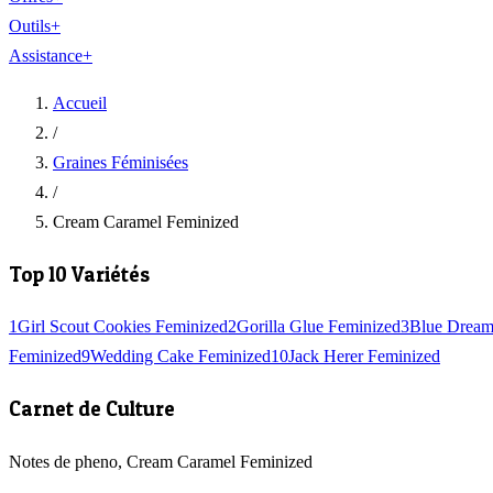
Outils
+
Assistance
+
Accueil
/
Graines Féminisées
/
Cream Caramel Feminized
Top 10 Variétés
1
Girl Scout Cookies Feminized
2
Gorilla Glue Feminized
3
Blue Dream
Feminized
9
Wedding Cake Feminized
10
Jack Herer Feminized
Carnet de Culture
Notes de pheno, Cream Caramel Feminized