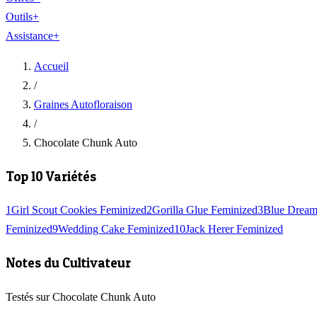
Outils
+
Assistance
+
Accueil
/
Graines Autofloraison
/
Chocolate Chunk Auto
Top 10 Variétés
1
Girl Scout Cookies Feminized
2
Gorilla Glue Feminized
3
Blue Dream
Feminized
9
Wedding Cake Feminized
10
Jack Herer Feminized
Notes du Cultivateur
Testés sur Chocolate Chunk Auto