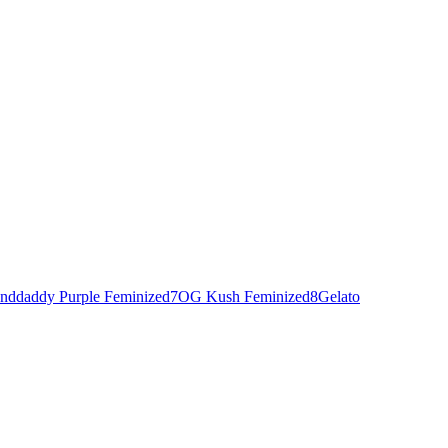
nddaddy Purple Feminized
7
OG Kush Feminized
8
Gelato