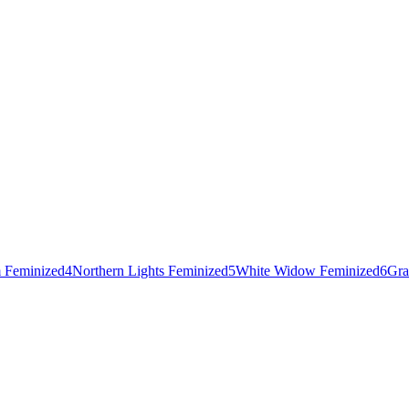
 Feminized
4
Northern Lights Feminized
5
White Widow Feminized
6
Gra