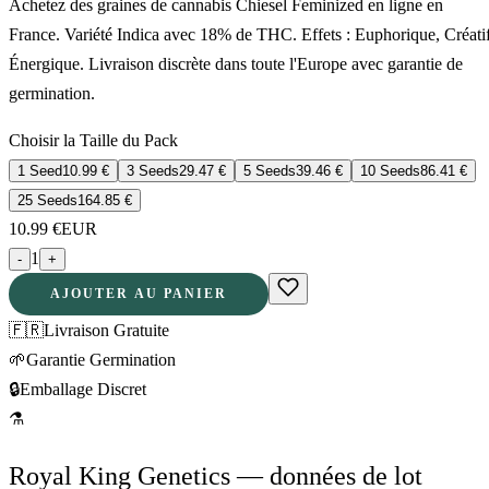
Achetez des graines de cannabis Chiesel Feminized en ligne en
France. Variété Indica avec 18% de THC. Effets : Euphorique, Créatif
Énergique. Livraison discrète dans toute l'Europe avec garantie de
germination.
Choisir la Taille du Pack
1 Seed
10.99
€
3 Seeds
29.47
€
5 Seeds
39.46
€
10 Seeds
86.41
€
25 Seeds
164.85
€
10.99
€
EUR
1
-
+
AJOUTER AU PANIER
🇫🇷
Livraison Gratuite
🌱
Garantie Germination
🔒
Emballage Discret
⚗
Royal King Genetics — données de lot