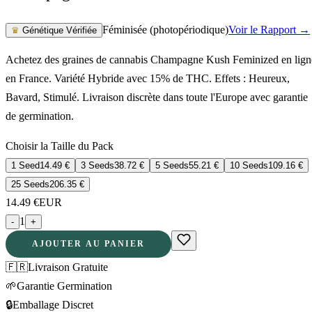
Féminisée (photopériodique)
Voir le Rapport →
♛
Génétique Vérifiée
Achetez des graines de cannabis Champagne Kush Feminized en lign
en France. Variété Hybride avec 15% de THC. Effets : Heureux,
Bavard, Stimulé. Livraison discrète dans toute l'Europe avec garantie
de germination.
Choisir la Taille du Pack
1 Seed
14.49
€
3 Seeds
38.72
€
5 Seeds
55.21
€
10 Seeds
109.16
€
25 Seeds
206.35
€
14.49
€
EUR
1
-
+
AJOUTER AU PANIER
🇫🇷
Livraison Gratuite
🌱
Garantie Germination
🔒
Emballage Discret