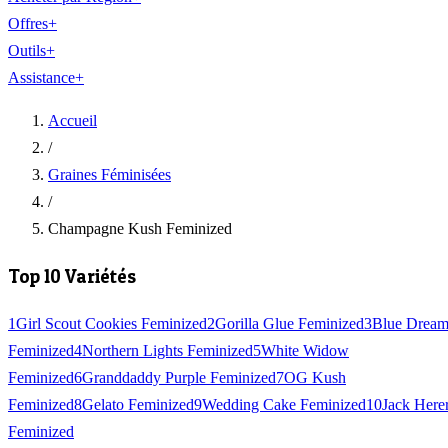
Offres
+
Outils
+
Assistance
+
Accueil
/
Graines Féminisées
/
Champagne Kush Feminized
Top 10 Variétés
1
Girl Scout Cookies Feminized
2
Gorilla Glue Feminized
3
Blue Drea
Feminized
4
Northern Lights Feminized
5
White Widow
Feminized
6
Granddaddy Purple Feminized
7
OG Kush
Feminized
8
Gelato Feminized
9
Wedding Cake Feminized
10
Jack Here
Feminized