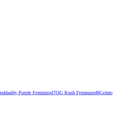
nddaddy Purple Feminized
7
OG Kush Feminized
8
Gelato