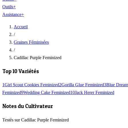
Outils
+
Assistance
+
Accueil
/
Graines Féminisées
/
Cadillac Purple Feminized
Top 10 Variétés
1
Girl Scout Cookies Feminized
2
Gorilla Glue Feminized
3
Blue Dream
Feminized
9
Wedding Cake Feminized
10
Jack Herer Feminized
Notes du Cultivateur
Testés sur Cadillac Purple Feminized