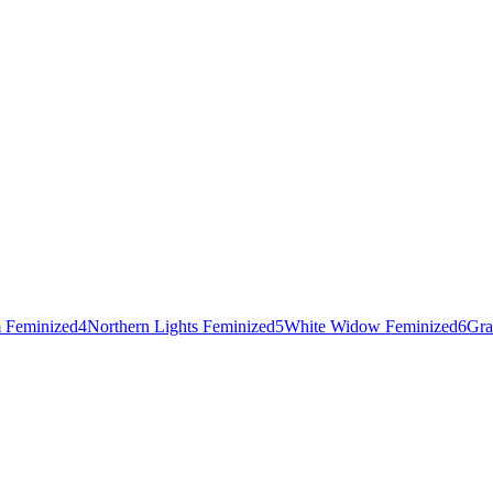
 Feminized
4
Northern Lights Feminized
5
White Widow Feminized
6
Gra