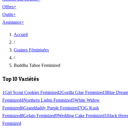
Offres
+
Outils
+
Assistance
+
Accueil
/
Graines Féminisées
/
Buddha Tahoe Feminized
Top 10 Variétés
1
Girl Scout Cookies Feminized
2
Gorilla Glue Feminized
3
Blue Drea
Feminized
4
Northern Lights Feminized
5
White Widow
Feminized
6
Granddaddy Purple Feminized
7
OG Kush
Feminized
8
Gelato Feminized
9
Wedding Cake Feminized
10
Jack Here
Feminized