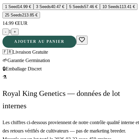
1 Seed
14.99
€
3 Seeds
40.47
€
5 Seeds
57.46
€
10 Seeds
113.41
€
25 Seeds
213.85
€
14.99
€
EUR
1
-
+
AJOUTER AU PANIER
🇫🇷
Livraison Gratuite
🌱
Garantie Germination
🔒
Emballage Discret
⚗
Royal King Genetics — données de lot
internes
Les chiffres ci-dessous proviennent de notre contrôle qualité interne et
des retours vérifiés de cultivateurs — pas de marketing breeder.