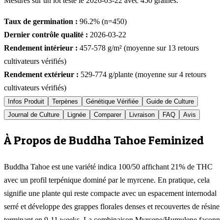
Mesurés sur un lot testé le
2026-03-22
avec
450
graines.
Taux de germination :
96.2
% (n=
450
)
Dernier contrôle qualité :
2026-03-22
Rendement intérieur :
457-578
g/m² (moyenne sur
13
retours
cultivateurs vérifiés)
Rendement extérieur :
529-774
g/plante (moyenne sur
4
retours
cultivateurs vérifiés)
Infos Produit
Terpènes
Génétique Vérifiée
Guide de Culture
Journal de Culture
Lignée
Comparer
Livraison
FAQ
Avis
À Propos de Buddha Tahoe Feminized
Buddha Tahoe est une variété indica 100/50 affichant 21% de THC
avec un profil terpénique dominé par le myrcene. En pratique, cela
signifie une plante qui reste compacte avec un espacement internodal
serré et développe des grappes florales denses et recouvertes de résine
terminant en 9-11 weeks. La combinaison Myrcene/Humulene façon