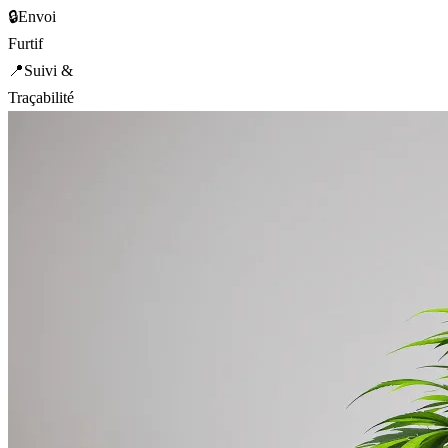
🔒
Envoi
Furtif
📍
Suivi &
Traçabilité