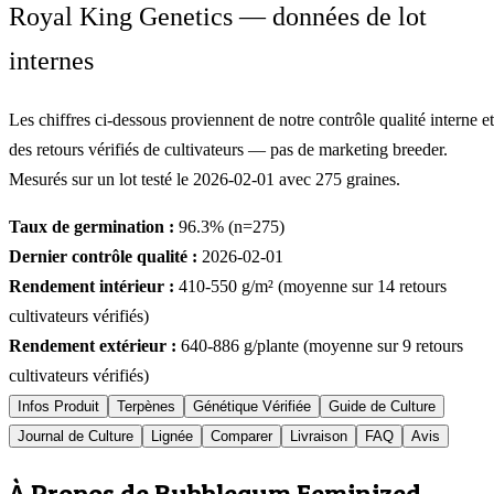
Royal King Genetics — données de lot
internes
Les chiffres ci-dessous proviennent de notre contrôle qualité interne et
des retours vérifiés de cultivateurs — pas de marketing breeder.
Mesurés sur un lot testé le
2026-02-01
avec
275
graines.
Taux de germination :
96.3
% (n=
275
)
Dernier contrôle qualité :
2026-02-01
Rendement intérieur :
410-550
g/m² (moyenne sur
14
retours
cultivateurs vérifiés)
Rendement extérieur :
640-886
g/plante (moyenne sur
9
retours
cultivateurs vérifiés)
Infos Produit
Terpènes
Génétique Vérifiée
Guide de Culture
Journal de Culture
Lignée
Comparer
Livraison
FAQ
Avis
À Propos de Bubblegum Feminized