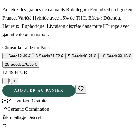
Achetez des graines de cannabis Bubblegum Feminized en ligne en
France. Variété Hybride avec 15% de THC. Effets : Détendu,
Heureux, Euphorique. Livraison discrète dans toute l'Europe avec
garantie de germination.
Choisir la Taille du Pack
1 Seed
12.49
€
3 Seeds
31.72
€
5 Seeds
46.21
€
10 Seeds
99.16
€
25 Seeds
176.35
€
12.49
€
EUR
1
-
+
AJOUTER AU PANIER
🇫🇷
Livraison Gratuite
🌱
Garantie Germination
🔒
Emballage Discret
⚗