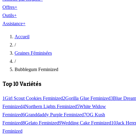
Offres
+
Outils
+
Assistance
+
Accueil
/
Graines Féminisées
/
Bubblegum Feminized
Top 10 Variétés
1
Girl Scout Cookies Feminized
2
Gorilla Glue Feminized
3
Blue Drea
Feminized
4
Northern Lights Feminized
5
White Widow
Feminized
6
Granddaddy Purple Feminized
7
OG Kush
Feminized
8
Gelato Feminized
9
Wedding Cake Feminized
10
Jack Here
Feminized