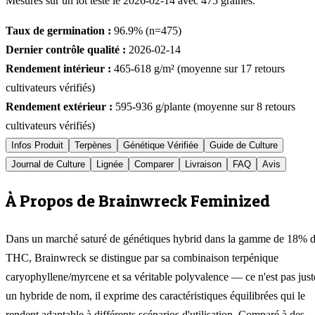
Mesurés sur un lot testé le
2026-02-14
avec
475
graines.
Taux de germination :
96.9
% (n=
475
)
Dernier contrôle qualité :
2026-02-14
Rendement intérieur :
465-618
g/m² (moyenne sur
17
retours
cultivateurs vérifiés)
Rendement extérieur :
595-936
g/plante (moyenne sur
8
retours
cultivateurs vérifiés)
Infos Produit
Terpènes
Génétique Vérifiée
Guide de Culture
Journal de Culture
Lignée
Comparer
Livraison
FAQ
Avis
À Propos de Brainwreck Feminized
Dans un marché saturé de génétiques hybrid dans la gamme de 18% 
THC, Brainwreck se distingue par sa combinaison terpénique
caryophyllene/myrcene et sa véritable polyvalence — ce n'est pas just
un hybride de nom, il exprime des caractéristiques équilibrées qui le
rendent adaptable à différents scénarios d'utilisation. Comparé à des