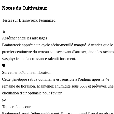
Notes du Cultivateur
Testés sur Brainwreck Feminized
💧
Assécher entre les arrosages
Brainwreck apprécie un cycle sèche-mouillé marqué. Attendez que le
premier centimètre du terreau soit sec avant d'arroser, sinon les racines
s'asphyxient et la croissance ralentit fortement.
🛡️
Surveiller l'oïdium en floraison
Cette génétique sativa-dominante est sensible à l'oïdium après la 4e
semaine de floraison. Maintenez l'humidité sous 55% et prévoyez une
circulation d'air optimale pour l'éviter.
✂️
Topper tôt et court
Brainwreck peut s'étirer rapidement. Pincez au nœud 3 ou 4 en phase