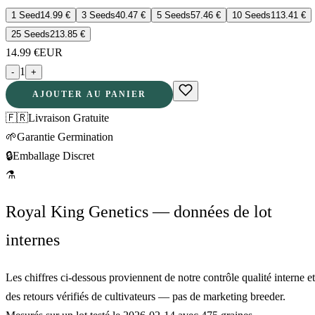
1 Seed
14.99
€
3 Seeds
40.47
€
5 Seeds
57.46
€
10 Seeds
113.41
€
25 Seeds
213.85
€
14.99
€
EUR
1
-
+
AJOUTER AU PANIER
🇫🇷
Livraison Gratuite
🌱
Garantie Germination
🔒
Emballage Discret
⚗
Royal King Genetics — données de lot
internes
Les chiffres ci-dessous proviennent de notre contrôle qualité interne et
des retours vérifiés de cultivateurs — pas de marketing breeder.