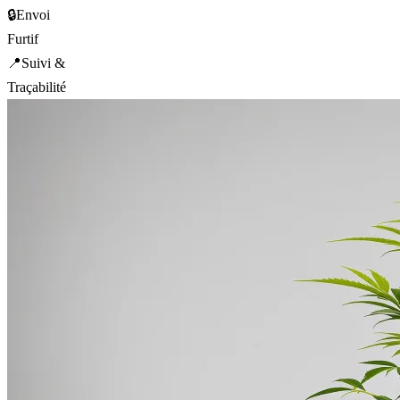
🔒
Envoi
Furtif
📍
Suivi &
Traçabilité