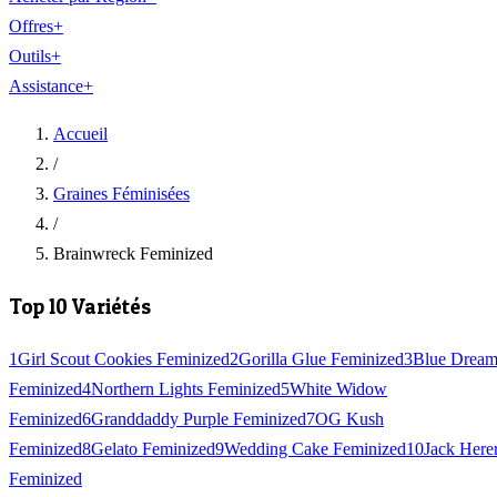
Offres
+
Outils
+
Assistance
+
Accueil
/
Graines Féminisées
/
Brainwreck Feminized
Top 10 Variétés
1
Girl Scout Cookies Feminized
2
Gorilla Glue Feminized
3
Blue Drea
Feminized
4
Northern Lights Feminized
5
White Widow
Feminized
6
Granddaddy Purple Feminized
7
OG Kush
Feminized
8
Gelato Feminized
9
Wedding Cake Feminized
10
Jack Here
Feminized