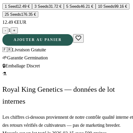
1 Seed
12.49
€
3 Seeds
31.72
€
5 Seeds
46.21
€
10 Seeds
99.16
€
25 Seeds
176.35
€
12.49
€
EUR
1
-
+
AJOUTER AU PANIER
🇫🇷
Livraison Gratuite
🌱
Garantie Germination
🔒
Emballage Discret
⚗
Royal King Genetics — données de lot
internes
Les chiffres ci-dessous proviennent de notre contrôle qualité interne et
des retours vérifiés de cultivateurs — pas de marketing breeder.