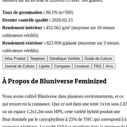
Mesurés sur un lot testé le
2026-02-15
avec
500
graines.
Taux de germination :
96.1
% (n=
500
)
Dernier contrôle qualité :
2026-02-15
Rendement intérieur :
452-562
g/m² (moyenne sur
16
retours
cultivateurs vérifiés)
Rendement extérieur :
622-950
g/plante (moyenne sur
3
retours
cultivateurs vérifiés)
Infos Produit
Terpènes
Génétique Vérifiée
Guide de Culture
Journal de Culture
Lignée
Comparer
Livraison
FAQ
Avis
À Propos de Bluniverse Feminized
Nous avons cultivé Bluniverse dans plusieurs environnements, et ce
qui ressort est la constance. Que ce soit dans une tente 1x1m sous L
ou un espace 1,2x1,2m sous HPS, cette variété hybrid produit une
fleur dominée par le caryophyllene à 25% de THC qui correspond à l
promesse génétique. Le profil 43/57 se manifeste dans la structure de 