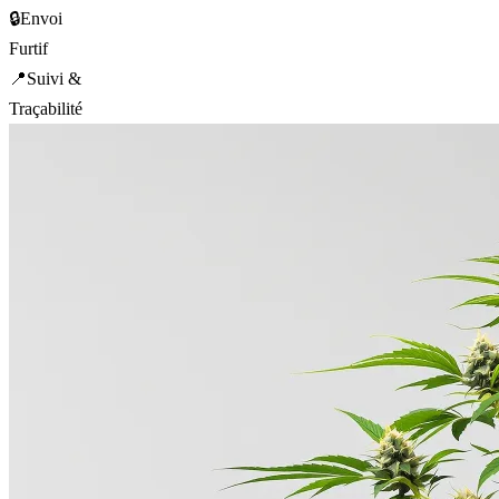
🔒
Envoi
Furtif
📍
Suivi &
Traçabilité