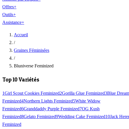
Offres
+
Outils
+
Assistance
+
Accueil
/
Graines Féminisées
/
Bluniverse Feminized
Top 10 Variétés
1
Girl Scout Cookies Feminized
2
Gorilla Glue Feminized
3
Blue Drea
Feminized
4
Northern Lights Feminized
5
White Widow
Feminized
6
Granddaddy Purple Feminized
7
OG Kush
Feminized
8
Gelato Feminized
9
Wedding Cake Feminized
10
Jack Here
Feminized