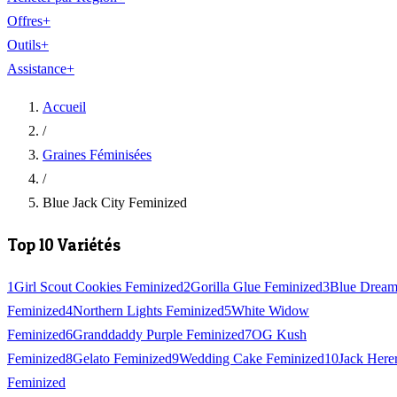
Offres
+
Outils
+
Assistance
+
Accueil
/
Graines Féminisées
/
Blue Jack City Feminized
Top 10 Variétés
1
Girl Scout Cookies Feminized
2
Gorilla Glue Feminized
3
Blue Drea
Feminized
4
Northern Lights Feminized
5
White Widow
Feminized
6
Granddaddy Purple Feminized
7
OG Kush
Feminized
8
Gelato Feminized
9
Wedding Cake Feminized
10
Jack Here
Feminized