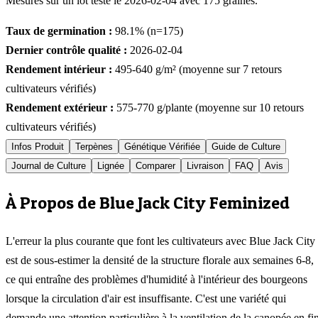
Mesurés sur un lot testé le
2026-02-04
avec
175
graines.
Taux de germination :
98.1
% (n=
175
)
Dernier contrôle qualité :
2026-02-04
Rendement intérieur :
495-640
g/m² (moyenne sur
7
retours
cultivateurs vérifiés)
Rendement extérieur :
575-770
g/plante (moyenne sur
10
retours
cultivateurs vérifiés)
Infos Produit
Terpènes
Génétique Vérifiée
Guide de Culture
Journal de Culture
Lignée
Comparer
Livraison
FAQ
Avis
À Propos de Blue Jack City Feminized
L'erreur la plus courante que font les cultivateurs avec Blue Jack City
est de sous-estimer la densité de la structure florale aux semaines 6-8,
ce qui entraîne des problèmes d'humidité à l'intérieur des bourgeons
lorsque la circulation d'air est insuffisante. C'est une variété qui
demande une attention particulière à la ventilation de la canopée en fi