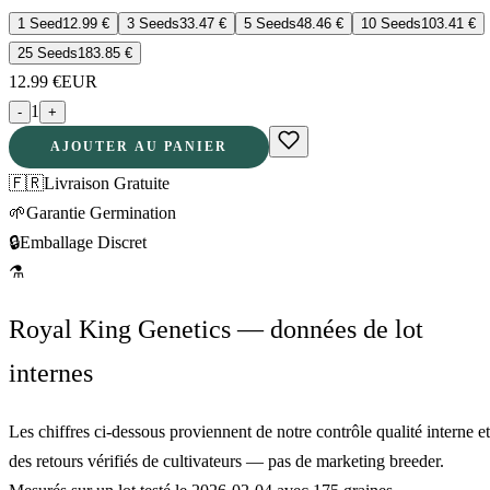
1 Seed
12.99
€
3 Seeds
33.47
€
5 Seeds
48.46
€
10 Seeds
103.41
€
25 Seeds
183.85
€
12.99
€
EUR
1
-
+
AJOUTER AU PANIER
🇫🇷
Livraison Gratuite
🌱
Garantie Germination
🔒
Emballage Discret
⚗
Royal King Genetics — données de lot
internes
Les chiffres ci-dessous proviennent de notre contrôle qualité interne et
des retours vérifiés de cultivateurs — pas de marketing breeder.