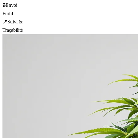
🔒
Envoi
Furtif
📍
Suivi &
Traçabilité