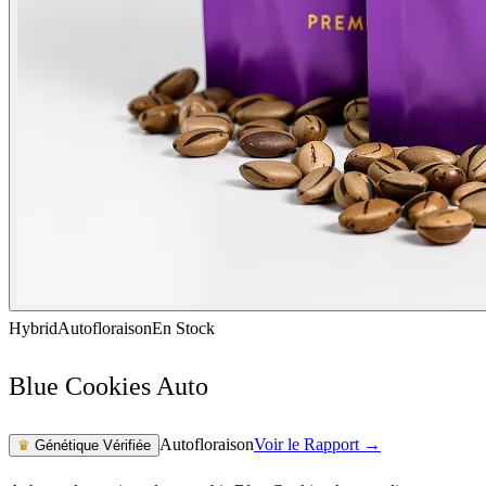
Hybrid
Autofloraison
En Stock
Blue Cookies Auto
Autofloraison
Voir le Rapport →
♛
Génétique Vérifiée