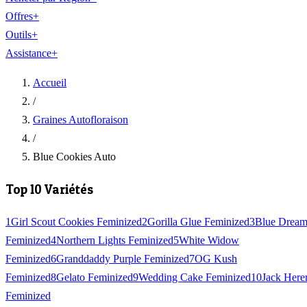
Offres
+
Outils
+
Assistance
+
Accueil
/
Graines Autofloraison
/
Blue Cookies Auto
Top 10 Variétés
1
Girl Scout Cookies Feminized
2
Gorilla Glue Feminized
3
Blue Drea
Feminized
4
Northern Lights Feminized
5
White Widow
Feminized
6
Granddaddy Purple Feminized
7
OG Kush
Feminized
8
Gelato Feminized
9
Wedding Cake Feminized
10
Jack Here
Feminized