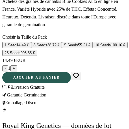
Achetez des graines de cannabis Blue Cookies Auto en ligne en
France. Variété Hybride avec 25% de THC. Effets : Concentré,
Heureux, Détendu. Livraison discrète dans toute l'Europe avec
garantie de germination.
Choisir la Taille du Pack
1 Seed
14.49
€
3 Seeds
38.72
€
5 Seeds
55.21
€
10 Seeds
109.16
€
25 Seeds
206.35
€
14.49
€
EUR
1
-
+
AJOUTER AU PANIER
🇫🇷
Livraison Gratuite
🌱
Garantie Germination
🔒
Emballage Discret
⚗
Royal King Genetics — données de lot