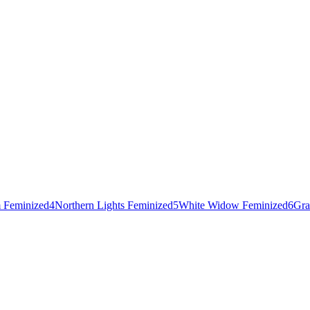
 Feminized
4
Northern Lights Feminized
5
White Widow Feminized
6
Gra