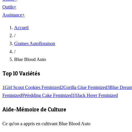
Outils
+
Assistance
+
Accueil
/
Graines Autofloraison
/
Blue Blood Auto
Top 10 Variétés
1
Girl Scout Cookies Feminized
2
Gorilla Glue Feminized
3
Blue Dream
Feminized
9
Wedding Cake Feminized
10
Jack Herer Feminized
Aide-Mémoire de Culture
Ce qu'on a appris en cultivant Blue Blood Auto