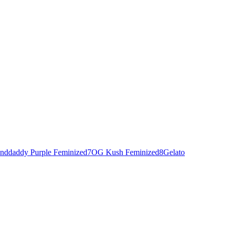
nddaddy Purple Feminized
7
OG Kush Feminized
8
Gelato