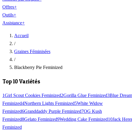
Offres
+
Outils
+
Assistance
+
Accueil
/
Graines Féminisées
/
Blackberry Pie Feminized
Top 10 Variétés
1
Girl Scout Cookies Feminized
2
Gorilla Glue Feminized
3
Blue Drea
Feminized
4
Northern Lights Feminized
5
White Widow
Feminized
6
Granddaddy Purple Feminized
7
OG Kush
Feminized
8
Gelato Feminized
9
Wedding Cake Feminized
10
Jack Here
Feminized