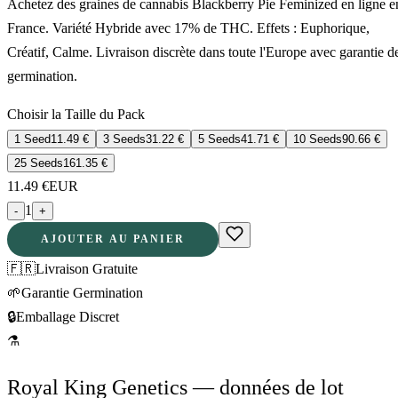
Achetez des graines de cannabis Blackberry Pie Feminized en ligne e
France. Variété Hybride avec 17% de THC. Effets : Euphorique,
Créatif, Calme. Livraison discrète dans toute l'Europe avec garantie d
germination.
Choisir la Taille du Pack
1 Seed
11.49
€
3 Seeds
31.22
€
5 Seeds
41.71
€
10 Seeds
90.66
€
25 Seeds
161.35
€
11.49
€
EUR
1
-
+
AJOUTER AU PANIER
🇫🇷
Livraison Gratuite
🌱
Garantie Germination
🔒
Emballage Discret
⚗
Royal King Genetics — données de lot