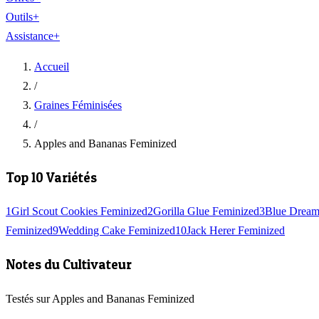
Outils
+
Assistance
+
Accueil
/
Graines Féminisées
/
Apples and Bananas Feminized
Top 10 Variétés
1
Girl Scout Cookies Feminized
2
Gorilla Glue Feminized
3
Blue Dream
Feminized
9
Wedding Cake Feminized
10
Jack Herer Feminized
Notes du Cultivateur
Testés sur Apples and Bananas Feminized