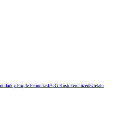
nddaddy Purple Feminized
7
OG Kush Feminized
8
Gelato