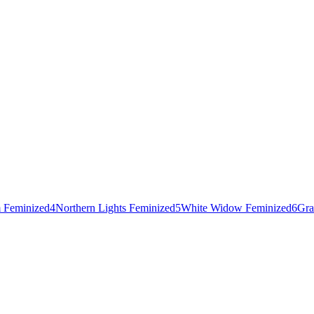
 Feminized
4
Northern Lights Feminized
5
White Widow Feminized
6
Gra