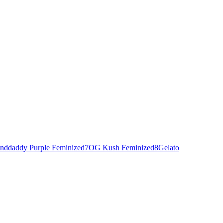
nddaddy Purple Feminized
7
OG Kush Feminized
8
Gelato