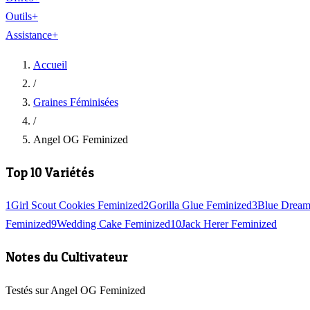
Outils
+
Assistance
+
Accueil
/
Graines Féminisées
/
Angel OG Feminized
Top 10 Variétés
1
Girl Scout Cookies Feminized
2
Gorilla Glue Feminized
3
Blue Dream
Feminized
9
Wedding Cake Feminized
10
Jack Herer Feminized
Notes du Cultivateur
Testés sur Angel OG Feminized