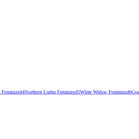
 Feminized
4
Northern Lights Feminized
5
White Widow Feminized
6
Gra