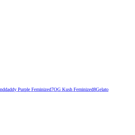
nddaddy Purple Feminized
7
OG Kush Feminized
8
Gelato