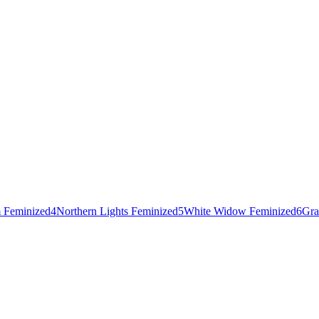
 Feminized
4
Northern Lights Feminized
5
White Widow Feminized
6
Gra