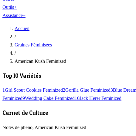
Outils
+
Assistance
+
Accueil
/
Graines Féminisées
/
American Kush Feminized
Top 10 Variétés
1
Girl Scout Cookies Feminized
2
Gorilla Glue Feminized
3
Blue Dream
Feminized
9
Wedding Cake Feminized
10
Jack Herer Feminized
Carnet de Culture
Notes de pheno, American Kush Feminized