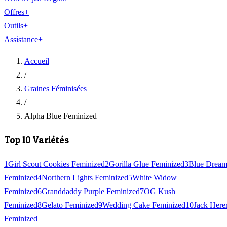
Offres
+
Outils
+
Assistance
+
Accueil
/
Graines Féminisées
/
Alpha Blue Feminized
Top 10 Variétés
1
Girl Scout Cookies Feminized
2
Gorilla Glue Feminized
3
Blue Drea
Feminized
4
Northern Lights Feminized
5
White Widow
Feminized
6
Granddaddy Purple Feminized
7
OG Kush
Feminized
8
Gelato Feminized
9
Wedding Cake Feminized
10
Jack Here
Feminized