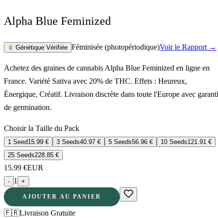
Alpha Blue Feminized
Féminisée (photopériodique)
Voir le Rapport →
♛
Génétique Vérifiée
Achetez des graines de cannabis Alpha Blue Feminized en ligne en
France. Variété Sativa avec 20% de THC. Effets : Heureux,
Énergique, Créatif. Livraison discrète dans toute l'Europe avec garant
de germination.
Choisir la Taille du Pack
1 Seed
15.99
€
3 Seeds
40.97
€
5 Seeds
56.96
€
10 Seeds
121.91
€
25 Seeds
228.85
€
15.99
€
EUR
1
-
+
AJOUTER AU PANIER
🇫🇷
Livraison Gratuite