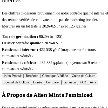
internes
Les chiffres ci-dessous proviennent de notre contrôle qualité interne et
des retours vérifiés de cultivateurs — pas de marketing breeder.
Mesurés sur un lot testé le
2026-02-17
avec
125
graines.
Taux de germination :
96.2
% (n=
125
)
Dernier contrôle qualité :
2026-02-17
Rendement intérieur :
422-538
g/m² (moyenne sur
6
retours
cultivateurs vérifiés)
Rendement extérieur :
482-832
g/plante (moyenne sur
9
retours
cultivateurs vérifiés)
Infos Produit
Terpènes
Génétique Vérifiée
Guide de Culture
Journal de Culture
Lignée
Comparer
Livraison
FAQ
Avis
À Propos de Alien Mints Feminized
Dans un marché saturé de génétiques indica dans la gamme de 18% d