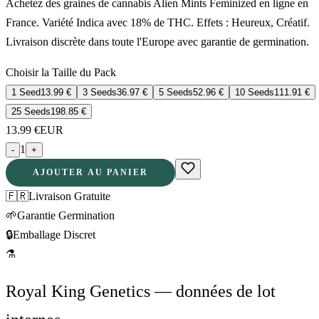
Achetez des graines de cannabis Alien Mints Feminized en ligne en
France. Variété Indica avec 18% de THC. Effets : Heureux, Créatif.
Livraison discrète dans toute l'Europe avec garantie de germination.
Choisir la Taille du Pack
1 Seed
13.99
€
3 Seeds
36.97
€
5 Seeds
52.96
€
10 Seeds
111.91
€
25 Seeds
198.85
€
13.99
€
EUR
1
-
+
AJOUTER AU PANIER
🇫🇷
Livraison Gratuite
🌱
Garantie Germination
🔒
Emballage Discret
⚗
Royal King Genetics — données de lot