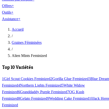
Offres
+
Outils
+
Assistance
+
Accueil
/
Graines Féminisées
/
Alien Mints Feminized
Top 10 Variétés
1
Girl Scout Cookies Feminized
2
Gorilla Glue Feminized
3
Blue Drea
Feminized
4
Northern Lights Feminized
5
White Widow
Feminized
6
Granddaddy Purple Feminized
7
OG Kush
Feminized
8
Gelato Feminized
9
Wedding Cake Feminized
10
Jack Here
Feminized