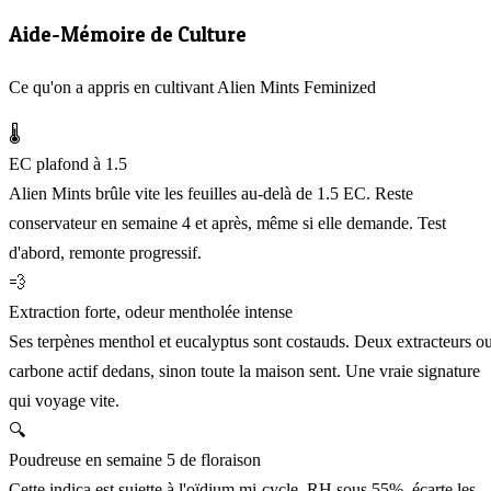
Aide-Mémoire de Culture
Ce qu'on a appris en cultivant Alien Mints Feminized
🌡️
EC plafond à 1.5
Alien Mints brûle vite les feuilles au-delà de 1.5 EC. Reste
conservateur en semaine 4 et après, même si elle demande. Test
d'abord, remonte progressif.
💨
Extraction forte, odeur mentholée intense
Ses terpènes menthol et eucalyptus sont costauds. Deux extracteurs o
carbone actif dedans, sinon toute la maison sent. Une vraie signature
qui voyage vite.
🔍
Poudreuse en semaine 5 de floraison
Cette indica est sujette à l'oïdium mi-cycle. RH sous 55%, écarte les