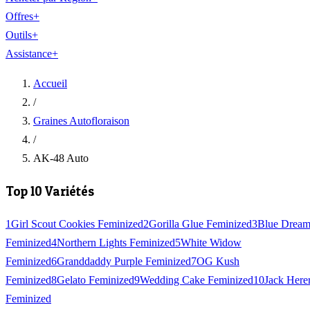
Offres
+
Outils
+
Assistance
+
Accueil
/
Graines Autofloraison
/
AK-48 Auto
Top 10 Variétés
1
Girl Scout Cookies Feminized
2
Gorilla Glue Feminized
3
Blue Drea
Feminized
4
Northern Lights Feminized
5
White Widow
Feminized
6
Granddaddy Purple Feminized
7
OG Kush
Feminized
8
Gelato Feminized
9
Wedding Cake Feminized
10
Jack Here
Feminized