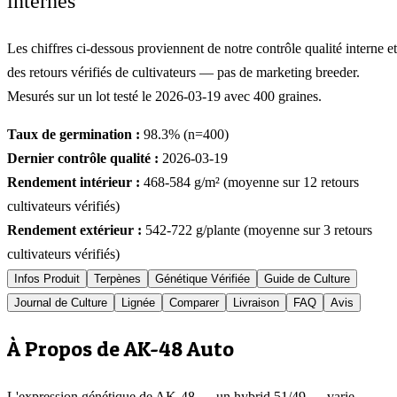
internes
Les chiffres ci-dessous proviennent de notre contrôle qualité interne et
des retours vérifiés de cultivateurs — pas de marketing breeder.
Mesurés sur un lot testé le
2026-03-19
avec
400
graines.
Taux de germination :
98.3
% (n=
400
)
Dernier contrôle qualité :
2026-03-19
Rendement intérieur :
468-584
g/m² (moyenne sur
12
retours
cultivateurs vérifiés)
Rendement extérieur :
542-722
g/plante (moyenne sur
3
retours
cultivateurs vérifiés)
Infos Produit
Terpènes
Génétique Vérifiée
Guide de Culture
Journal de Culture
Lignée
Comparer
Livraison
FAQ
Avis
À Propos de AK-48 Auto
L'expression génétique de AK-48 — un hybrid 51/49 — varie