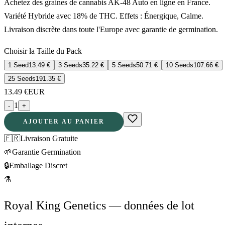
Achetez des graines de cannabis AK-48 Auto en ligne en France.
Variété Hybride avec 18% de THC. Effets : Énergique, Calme.
Livraison discrète dans toute l'Europe avec garantie de germination.
Choisir la Taille du Pack
1 Seed
13.49
€
3 Seeds
35.22
€
5 Seeds
50.71
€
10 Seeds
107.66
€
25 Seeds
191.35
€
13.49
€
EUR
1
-
+
AJOUTER AU PANIER
🇫🇷
Livraison Gratuite
🌱
Garantie Germination
🔒
Emballage Discret
⚗
Royal King Genetics — données de lot