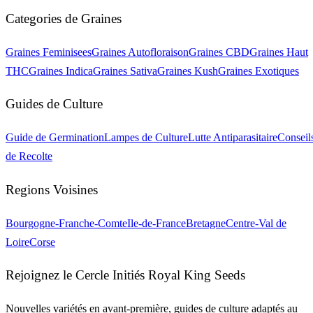
Categories de Graines
Graines Feminisees
Graines Autofloraison
Graines CBD
Graines Haut
THC
Graines Indica
Graines Sativa
Graines Kush
Graines Exotiques
Guides de Culture
Guide de Germination
Lampes de Culture
Lutte Antiparasitaire
Conseil
de Recolte
Regions Voisines
Bourgogne-Franche-Comte
Ile-de-France
Bretagne
Centre-Val de
Loire
Corse
Rejoignez le Cercle Initiés Royal King Seeds
Nouvelles variétés en avant-première, guides de culture adaptés au