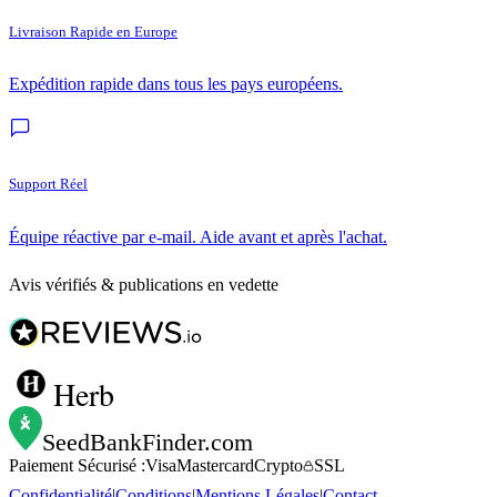
Livraison Rapide en Europe
Expédition rapide dans tous les pays européens.
Support Réel
Équipe réactive par e-mail. Aide avant et après l'achat.
Avis vérifiés & publications en vedette
Herb
SeedBankFinder
.com
Paiement Sécurisé :
Visa
Mastercard
Crypto
SSL
Confidentialité
|
Conditions
|
Mentions Légales
|
Contact