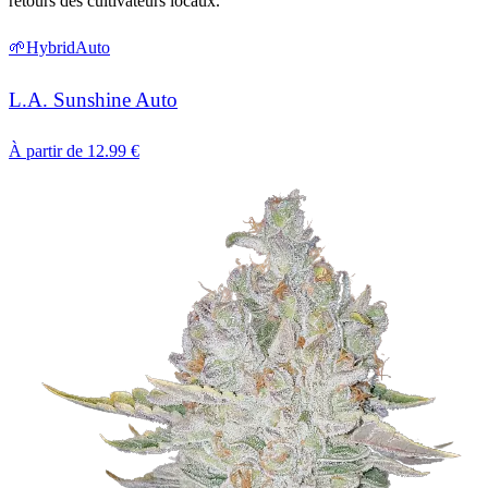
retours des cultivateurs locaux.
🌱
Hybrid
Auto
L.A. Sunshine Auto
À partir de
12.99
€