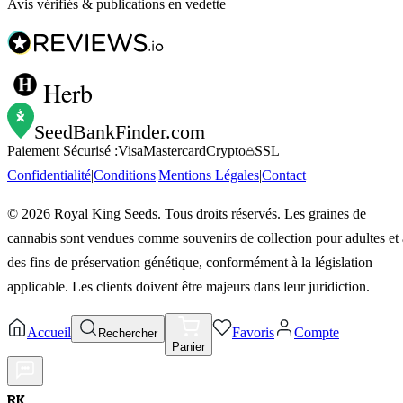
Avis vérifiés & publications en vedette
Herb
SeedBankFinder
.com
Paiement Sécurisé :
Visa
Mastercard
Crypto
SSL
Confidentialité
|
Conditions
|
Mentions Légales
|
Contact
©
2026
Royal King Seeds. Tous droits réservés. Les graines de
cannabis sont vendues comme souvenirs de collection pour adultes et 
des fins de préservation génétique, conformément à la législation
applicable. Les clients doivent être majeurs dans leur juridiction.
Accueil
Favoris
Compte
Rechercher
Panier
RK