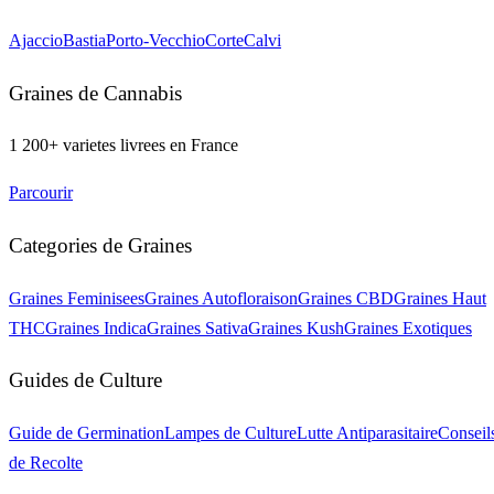
Ajaccio
Bastia
Porto-Vecchio
Corte
Calvi
Graines de Cannabis
1 200+ varietes livrees en France
Parcourir
Categories de Graines
Graines Feminisees
Graines Autofloraison
Graines CBD
Graines Haut
THC
Graines Indica
Graines Sativa
Graines Kush
Graines Exotiques
Guides de Culture
Guide de Germination
Lampes de Culture
Lutte Antiparasitaire
Conseil
de Recolte