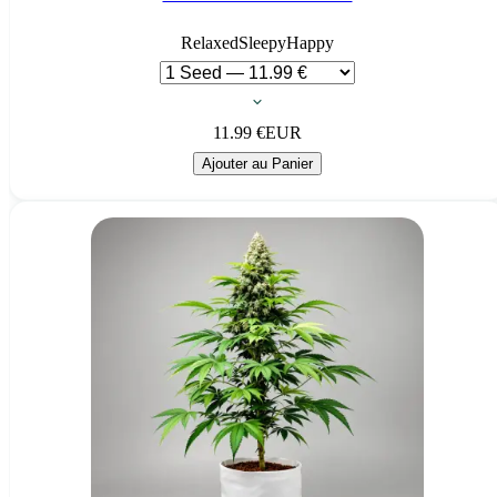
Relaxed
Sleepy
Happy
11.99
€
EUR
Ajouter au Panier