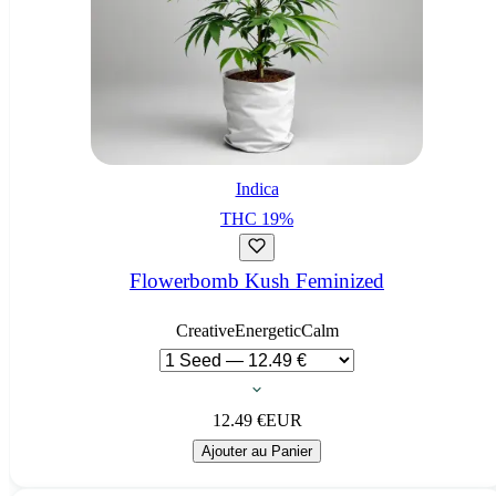
Indica
THC
19
%
Flowerbomb Kush Feminized
Creative
Energetic
Calm
12.49
€
EUR
Ajouter au Panier