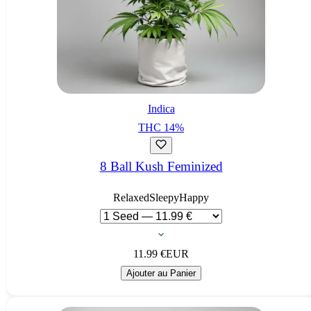
Indica
THC
14
%
8 Ball Kush Feminized
Relaxed
Sleepy
Happy
11.99
€
EUR
Ajouter au Panier