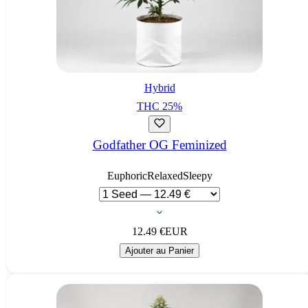
Hybrid
THC
25
%
Godfather OG Feminized
Euphoric
Relaxed
Sleepy
12.49
€
EUR
Ajouter au Panier