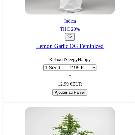
Indica
THC
20
%
Lemon Garlic OG Feminized
Relaxed
Sleepy
Happy
12.99
€
EUR
Ajouter au Panier