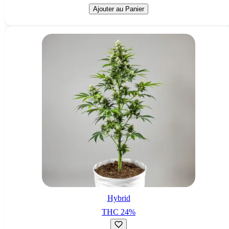
Ajouter au Panier
Hybrid
THC
24
%