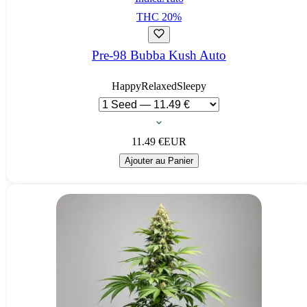
THC
20
%
Pre-98 Bubba Kush Auto
Happy
Relaxed
Sleepy
11.49
€
EUR
Ajouter au Panier