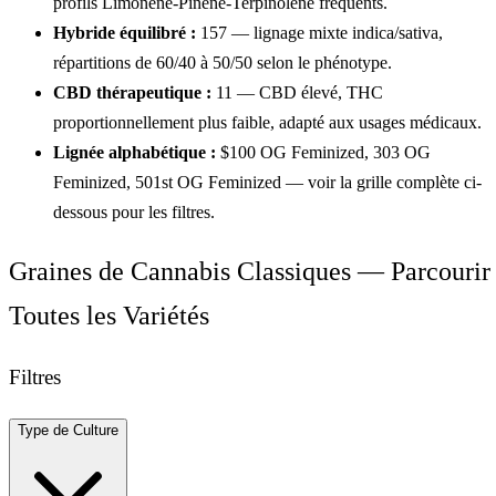
profils Limonène-Pinène-Terpinolène fréquents.
Hybride équilibré :
157
— lignage mixte indica/sativa,
répartitions de 60/40 à 50/50 selon le phénotype.
CBD thérapeutique :
11
— CBD élevé, THC
proportionnellement plus faible, adapté aux usages médicaux.
Lignée alphabétique :
$100 OG Feminized
,
303 OG
Feminized
,
501st OG Feminized
— voir la grille complète ci-
dessous pour les filtres.
Graines de Cannabis Classiques
— Parcourir
Toutes les Variétés
Filtres
Type de Culture