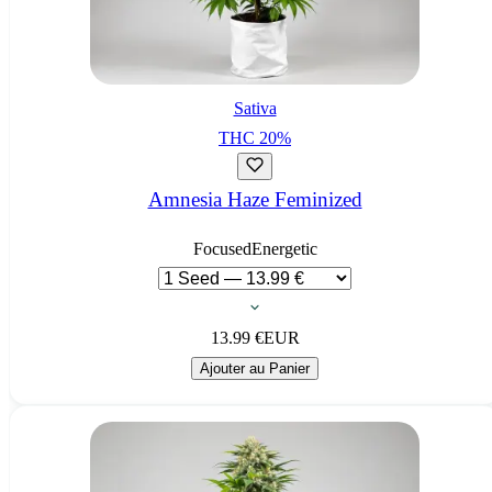
Sativa
THC
20
%
Amnesia Haze Feminized
Focused
Energetic
13.99
€
EUR
Ajouter au Panier