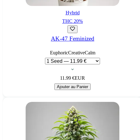
Hybrid
THC
20
%
AK-47 Feminized
Euphoric
Creative
Calm
11.99
€
EUR
Ajouter au Panier