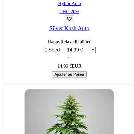
Hybrid
Auto
THC
20
%
Silver Kush Auto
Happy
Relaxed
Uplifted
14.99
€
EUR
Ajouter au Panier