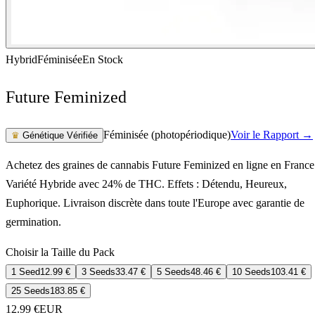
Hybrid
Féminisée
En Stock
Future Feminized
Féminisée (photopériodique)
Voir le Rapport →
♛
Génétique Vérifiée
Achetez des graines de cannabis Future Feminized en ligne en France
Variété Hybride avec 24% de THC. Effets : Détendu, Heureux,
Euphorique. Livraison discrète dans toute l'Europe avec garantie de
germination.
Choisir la Taille du Pack
1 Seed
12.99
€
3 Seeds
33.47
€
5 Seeds
48.46
€
10 Seeds
103.41
€
25 Seeds
183.85
€
12.99
€
EUR