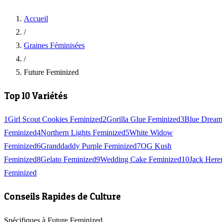
Accueil
/
Graines Féminisées
/
Future Feminized
Top 10 Variétés
1
Girl Scout Cookies Feminized
2
Gorilla Glue Feminized
3
Blue Drea
Feminized
4
Northern Lights Feminized
5
White Widow
Feminized
6
Granddaddy Purple Feminized
7
OG Kush
Feminized
8
Gelato Feminized
9
Wedding Cake Feminized
10
Jack Here
Feminized
Conseils Rapides de Culture
Spécifiques à Future Feminized