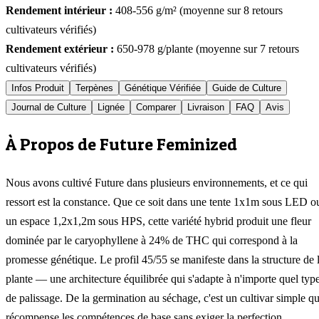
Rendement intérieur :
408-556
g/m² (moyenne sur
8
retours
cultivateurs vérifiés)
Rendement extérieur :
650-978
g/plante (moyenne sur
7
retours
cultivateurs vérifiés)
Infos Produit
Terpènes
Génétique Vérifiée
Guide de Culture
Journal de Culture
Lignée
Comparer
Livraison
FAQ
Avis
À Propos de Future Feminized
Nous avons cultivé Future dans plusieurs environnements, et ce qui
ressort est la constance. Que ce soit dans une tente 1x1m sous LED o
un espace 1,2x1,2m sous HPS, cette variété hybrid produit une fleur
dominée par le caryophyllene à 24% de THC qui correspond à la
promesse génétique. Le profil 45/55 se manifeste dans la structure de 
plante — une architecture équilibrée qui s'adapte à n'importe quel typ
de palissage. De la germination au séchage, c'est un cultivar simple qu
récompense les compétences de base sans exiger la perfection.